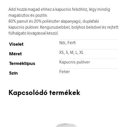
Add hozzá magad ehhez a kapucnis felsőhöz, légy mindig
magabiztos és pozitív.
80% pamut és 20% poliészter alapanyagú, duplafalú
kapucnis pulóver. Kenguruzsebbel, bolyhos belsővel és rejtett
fülhalgató kivágással készül.
Női, Férfi
Viselet
XS, S, M, L, XL
Méret
Kapucnis pulóver
Terméktípus
Fehér
Szín
Kapcsolódó termékek