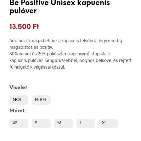
Be Positive Unisex kapucnis
pulóver
13.500
Ft
Add hozzá magad ehhez a kapucnis felsőhöz, légy mindig
magabiztos és pozitív.
80% pamut és 20% poliészter alapanyagú, duplafalú
kapucnis pulóver. Kenguruzsebbel, bolyhos belsővel és rejtett
fülhalgató kivágással készül.
Viselet
:
NŐI
FÉRFI
Méret
:
XS
S
M
L
XL