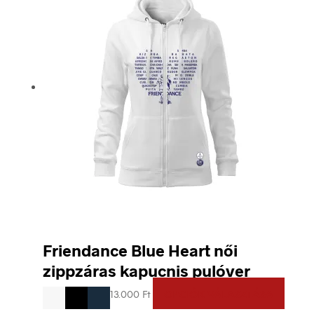
Friendance Blue Heart női
zippzáras kapucnis pulóver
Ennek
13.000
Ft
OPCIÓK VÁLASZTÁSA
a