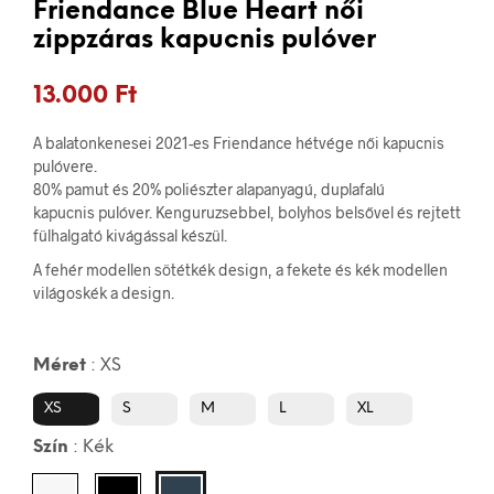
Friendance Blue Heart női
zippzáras kapucnis pulóver
13.000
Ft
A balatonkenesei 2021-es Friendance hétvége női kapucnis
pulóvere.
80% pamut és 20% poliészter alapanyagú, duplafalú
kapucnis pulóver. Kenguruzsebbel, bolyhos belsővel és rejtett
fülhalgató kivágással készül.
A fehér modellen sötétkék design, a fekete és kék modellen
világoskék a design.
Méret
:
XS
XS
S
M
L
XL
Szín
:
Kék