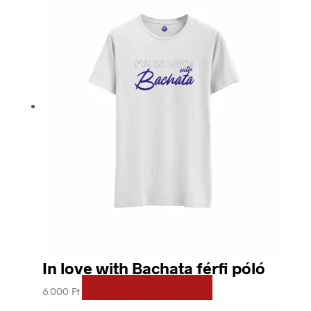
In love with Bachata férfi póló
Ennek
6.000
Ft
OPCIÓK VÁLASZTÁSA
a