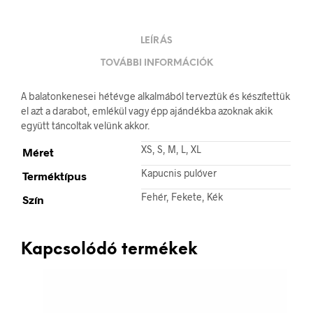
LEÍRÁS
TOVÁBBI INFORMÁCIÓK
A balatonkenesei hétévge alkalmából terveztük és készítettük
el azt a darabot, emlékül vagy épp ajándékba azoknak akik
együtt táncoltak velünk akkor.
XS, S, M, L, XL
Méret
Kapucnis pulóver
Terméktípus
Fehér, Fekete, Kék
Szín
Kapcsolódó termékek