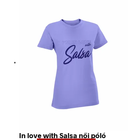
terméknek
több
variációja
van.
A
változatok
a
termékoldalon
választhatók
ki
In love with Salsa női póló