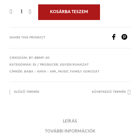
KOSÁRBA TESZEM
SHARE THIS PRODUCT
CIKKSZÁM:
BY-BBMF-03
KATEGÓRIÁK:
DJ / PRODUCER
,
EGYEDI RUHÁZAT
CÍMKÉK:
BABA - ANYA - APA
,
MUSIC FAMILY SOROZAT
ELŐZŐ TERMÉK
KÖVETKEZŐ TERMÉK
LEÍRÁS
TOVÁBBI INFORMÁCIÓK