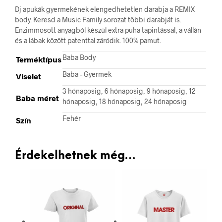
Dj apukák gyermekének elengedhetetlen darabja a REMIX
body. Keresd a Music Family sorozat többi darabját is.
Enzimmosott anyagból készül extra puha tapintással, a vállán
és a lábak között patenttal záródik. 100% pamut.
Baba Body
Terméktípus
Baba – Gyermek
Viselet
3 hónaposig, 6 hónaposig, 9 hónaposig, 12
Baba méret
hónaposig, 18 hónaposig, 24 hónaposig
Fehér
Szín
Érdekelhetnek még…