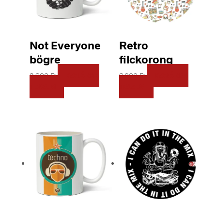
Not Everyone
Retro
bögre
filckorong
2.900
Ft
KOSÁRBA
9.000
Ft
KOSÁRBA
TESZEM
TESZEM