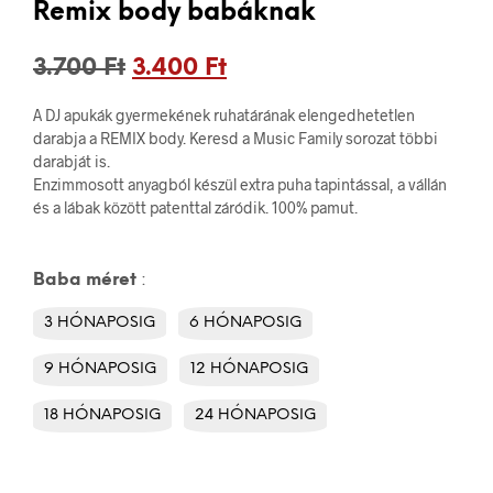
Remix body babáknak
Original
Current
3.700
Ft
3.400
Ft
price
price
A DJ apukák gyermekének ruhatárának elengedhetetlen
was:
is:
darabja a REMIX body. Keresd a Music Family sorozat többi
darabját is.
3.700 Ft.
3.400 Ft.
Enzimmosott anyagból készül extra puha tapintással, a vállán
és a lábak között patenttal záródik. 100% pamut.
Baba méret
:
3 HÓNAPOSIG
6 HÓNAPOSIG
9 HÓNAPOSIG
12 HÓNAPOSIG
18 HÓNAPOSIG
24 HÓNAPOSIG