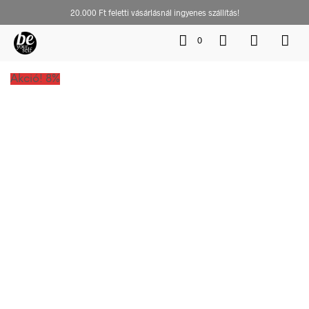
20.000 Ft feletti vásárlásnál ingyenes szállítás!
0
Akció! 8%